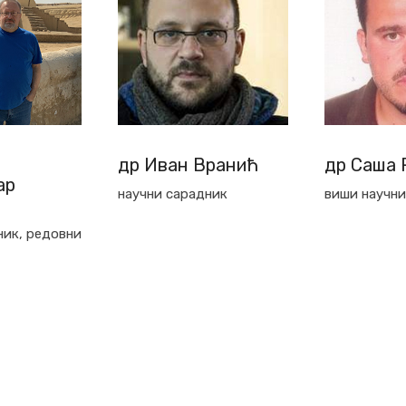
Вранић
др Саша Реџић
др Ангел
Раичкови
ник
виши научни сарадник
виши научни