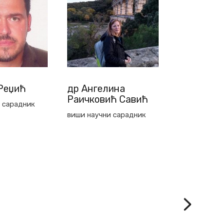
ина
др Бојан Поповић
др Угље
ћ Савић
Војводи
научни сарадник
 сарадник
научни сар