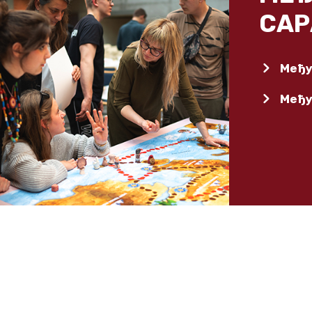
СА
Међу
Међу