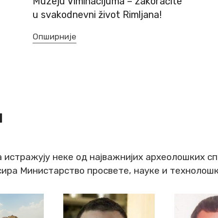
Muzeju Viminacijuma – zakoračite
u svakodnevni život Rimljana!
Опширније
м
истражују неке од најважнијих археолошких спо
ира Министарство просвете, науке и технолошко