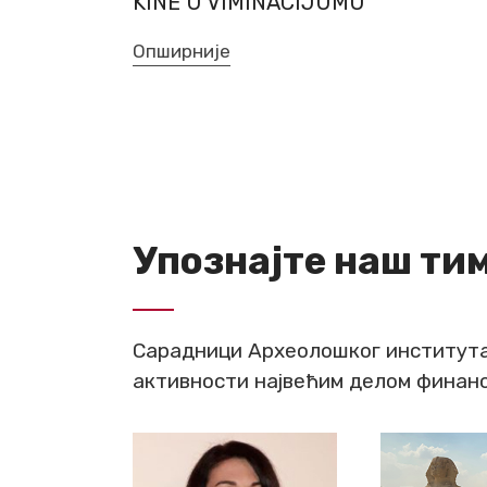
KINE U VIMINACIJUMU
Опширније
Упознајте наш ти
Сарадници Археолошког института 
активности највећим делом финанс