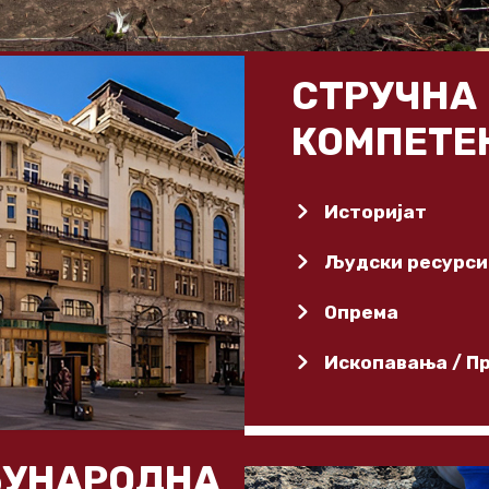
СТРУЧНА
КОМПЕТЕ
Историјат
Људски ресурси
Опрема
Ископавања / П
УНАРОДНА