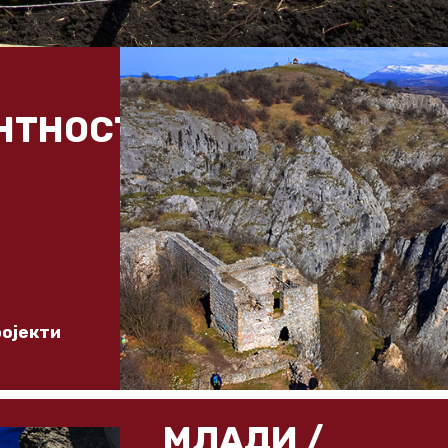
НТНОСТ
ројекти
МЛАДИ /