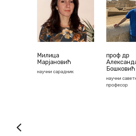
проф др
др Иван 
ћ
Александар
научни сарад
Бошковић
ик
научни саветник, редовни
професор