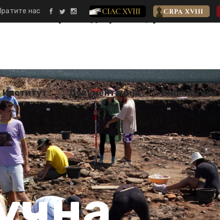
Пратите нас
CIAC XVIII
CRPA XVIII
и
Институт
Документација
Библио
Институт
Документација
Библиотека
Традициј