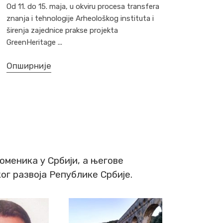
Od 11. do 15. maja, u okviru procesa transfera
znanja i tehnologije Arheološkog instituta i
širenja zajednice prakse projekta
GreenHeritage
Опширније
меника у Србији, а његове
г развоја Републике Србије.