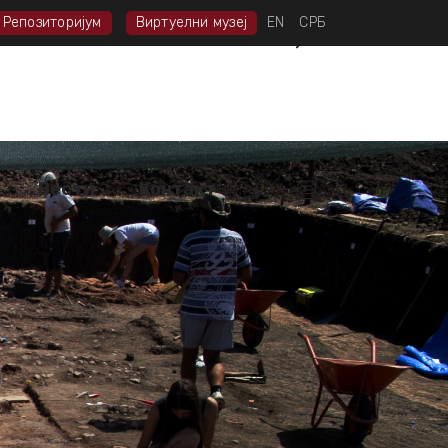
Репозиторијум
Виртуелни музеј
EN
СРБ
тека
Вести
Контакт
Вести
Контакт
а, искус