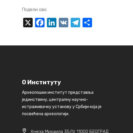
Подели ово
X
Facebook
LinkedIn
VK
Telegram
Share
О Институту
Археолошки институт представља
јединствену, централну научно-
истраживачку установу у Србији која је
посвећена археологији.
Кнеза Михаила 35/IV 11000 БЕОГРАД