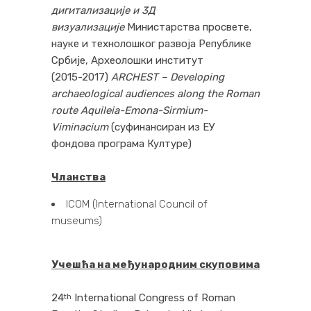
дигитализације и 3Д
визуализације
Министарства просвете,
науке и технолошког развоја Републике
Србије, Археолошки институт
(2015-2017)
ARCHEST – Developing
archaeological audiences along the Roman
route Aquileia-Emona-Sirmium-
Viminacium
(суфинансиран из ЕУ
фондова програма Културе)
Чланства
ICOM (International Council of
museums)
Учешћа на међународним скуповима
24
International Congress of Roman
th