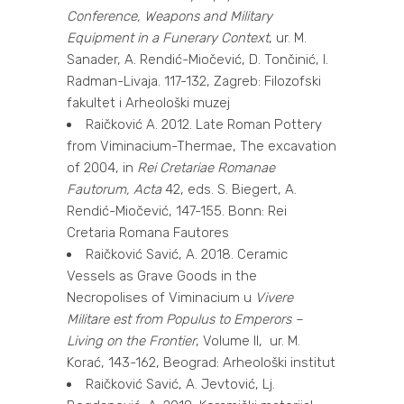
Conference, Weapons and Military
Equipment in a Funerary Context
, ur. M.
Sanader, A. Rendić-Miočević, D. Tončinić, I.
Radman-Livaja. 117-132, Zagreb: Filozofski
fakultet i Arheološki muzej
Raičković A. 2012. Late Roman Pottery
from Viminacium-Thermae, The excavation
of 2004, in
Rei Cretariae Romanae
Fautorum, Acta
42, eds. S. Biegert, A.
Rendić-Miočević, 147-155. Bonn: Rei
Cretaria Romana Fautores
Raičković Savić, A. 2018. Ceramic
Vessels as Grave Goods in the
Necropolises of Viminacium u
Vivere
Militare est from Populus to Emperors –
Living on the Frontier
, Volume II, ur. M.
Korać, 143-162, Beograd: Arheološki institut
Raičković Savić, A. Jevtović, Lj.