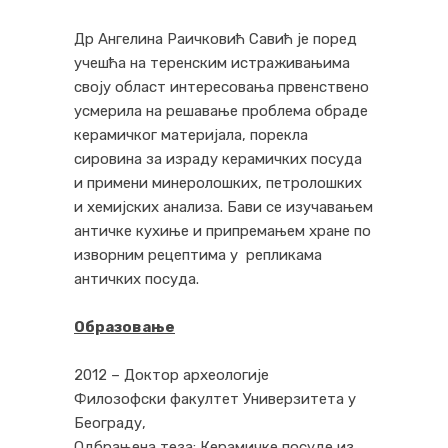
Др Ангелина Раичковић Савић је поред
учешћа на теренским истраживањима
своју област интересовања првенствено
усмерила на решавање проблема обраде
керамичког материјала, порекла
сировина за израду керамичких посуда
и примени минеролошких, петролошких
и хемијских анализа. Бави се изучавањем
античке кухиње и припремањем хране по
изворним рецептима у репликама
античких посуда.
Образовање
2012 – Доктор археологије
Филозофски факултет Универзитета у
Београду,
Одбрањена теза: Керамичке посуде из