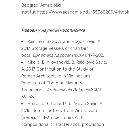
Beograd: Arheološki
institut
https://www.academia.edu/35368200/Arheolo
Радови у научним часописима
Raičković Savić А. and Bogdanović, A.
2017. Storage vessels or chamber
pots.
Ephemeris Napocensis
XXVII: 197-202.
Nikolić, E. Milovanović, B. Raičković Savić,
A. 2017. Contribution to the Study of
Roman Architecture in Viminacium:
Research of Thermae Masonry
Techniques.
Archaeologia Bulgarica
XXI/1:
39-58.
Marrese, G. Tucci, P. Raičković Savić, A.
2015. Roman pottery from Viminacium
(Serbia, 2nd-3rd centuries AD):
compositional characteristics, production