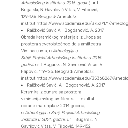
Arheološkog instituta u 2016. godini
, ur. I.
Bugarski, N. Gavrilović Vitas, V. Filipović,
129-136. Beograd: Arheološki
institut
https://www.academia.edu/37527171/Arheolog
Raičković Savić A. i Bogdanović, A. 2017.
Obrada keramičkog materijala iz ukopa sa
prostora severoistočnog dela amfiteatra
Viminacijuma, u
Arheologija u
Srbiji
.
Projekti Arheološkog instituta u 2015.
godini
, ur. I. Bugarski, N. Gavrilović Vitas, V.
Filipović, 119-125. Beograd: Arheološki
institut
https://www.academia.edu/35368267/Arheolo
Raičković Savić, A. i Bogdanović, A. 2017.
Keramika iz bunara sa prostora
viminacijumskog amfiteatra – rezultati
obrade materijala iz 2014 godine,
u
Arheologija u Srbij. Projekti Arheološkog
instituta u 2014. godini
, ur. I. Bugarski, N.
Gavrilović Vitas, V. Filipović, 149-152.