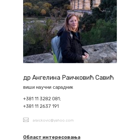
др Ангелина Раичковић Савић
виши научни сарадник
+381 11 3282 081;
+381 11 2637 191
araickovic@yahoo.com
Област интересовања