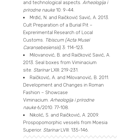
and technological aspects.
Arheologija i
prirodne nauke
10: 9-44.
Mrđić, N. and Raičković Savić, A. 2013.
Cult Preparation of a Burial Pit –
Exprerimental Research of Local
Customs.
Tibiscum (Acta Musei
Caransebesiensis
) 3: 114-123.
Milovanović, B. and Raičković Savić, A.
2013. Seal boxes from Viminacium
site.
Starinar
LXIII: 219-231.
Raičković, A. and Milovanović, B. 2011.
Development and Changes in Roman
Fashion – Showcase
Viminacium.
Arheologija i prirodne
nauke
6/2010: 77-108.
Nikolić, S. and Raičković, A. 2009.
Prospopomorphic vessels from Moesia
Superior.
Starinar
LVIII: 135-146.