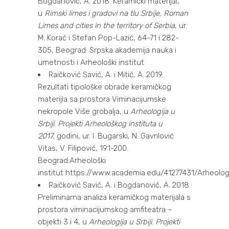
Bogdanović, A. 2018. Keramički materijal,
u
Rimski limes i gradovi na tlu Srbije, Roman
Limes and cities in the territory of Serbia
, ur.
M. Korać i Stefan Pop-Lazić, 64-71 i 282-
305, Beograd: Srpska akademija nauka i
umetnosti i Arheološki institut
Raičković Savić, A. i Mitić, A. 2019.
Rezultati tipološke obrade keramičkog
materijla sa prostora Viminacijumske
nekropole Više grobalja, u
Arheologija u
Srbiji
.
Projekti Arheološkog instituta u
2017.
godini, ur. I. Bugarski, N. Gavrilović
Vitas, V. Filipović, 191-200.
Beograd:Arheološki
institut
https://www.academia.edu/41277431/Arheolog
Raičković Savić, A. i Bogdanović, A. 2018.
Preliminarna analiza keramičkog materijala s
prostora viminacijumskog amfiteatra –
objekti 3 i 4, u
Arheologija u Srbiji
.
Projekti