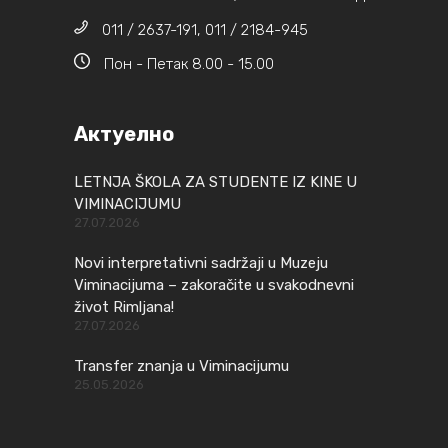
011 / 2637-191, 011 / 2184-945
Пон - Петак 8.00 - 15.00
Актуелно
LETNJA ŠKOLA ZA STUDENTE IZ KINE U
VIMINACIJUMU
27.07.2026
Novi interpretativni sadržaji u Muzeju
Viminacijuma – zakoračite u svakodnevni
život Rimljana!
27.07.2026
Transfer znanja u Viminacijumu
25.05.2026