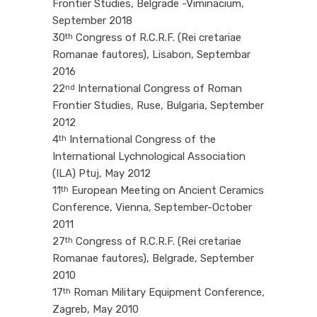
Frontier Studies, Belgrade -Viminacium,
September 2018
30
Congress of R.C.R.F. (Rei cretariae
th
Romanae fautores), Lisabon, Septembar
2016
22
International Congress of Roman
nd
Frontier Studies, Ruse, Bulgaria, September
2012
4
International Congress of the
th
International Lychnological Association
(ILA) Ptuj, May 2012
11
European Meeting on Ancient Ceramics
th
Conference, Vienna, September-October
2011
27
Congress of R.C.R.F. (Rei cretariae
th
Romanae fautores), Belgrade, September
2010
17
Roman Military Equipment Conference,
th
Zagreb, May 2010