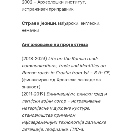
2002 – Археолошки институт,
истраживач приправник
Страни језици
:
мађарски, енглески,
немачки
Ангажовање на пројектима
(2018-2023)
Life on the Roman road:
communications, trade and identities on
Roman roads in Croatia from 1st – 8 th CE
,
(финансиран од Хрватске закладе за
знаност)
(2011-2019)
Виминацијум, римски град и
легијски војни логор – истраживање
материјалне и духовне културе,
становништва применом
најсавременијих технологија даљинске
детекције, геофизике, ГИС-а,