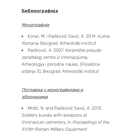
Библиографија
Монографије
Korać, M. i Raičković Savić, A. 2014.
Kulina
Romana
, Beograd: Arheološki institut
Raičković, A. 2007.
Keramičke posude
zanatskog centra iz Viminacijuma
,
Arheologija i prirodne nauke, (Posebna
izdanja 3), Beograd: Arheološki institut
Поглавља у монографијама и
зборницима
Mrđić, N. and Raičković Savić, A. 2013.
Soldiers burials with weapons at
Viminacium cemetery, in
Proceedings of the
XVIIth Roman Military Equipment