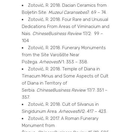
Zotović, R. 2018. Dacian Ceramics from
Boljetin Site.
Muzeul Caransebes
7: 69 – 74.
Zotović, R. 2018. Four Rare and Unusual
Dedications From Areas of Viminacium and
Nais.
Chinese
Business
Review
17/2: 99 –
104
Zotović, R. 2018. Funerary Monuments
from the Site Varošište Near
Požega.
Arheovest
V1: 353 – 358.
Zotović, R. 2018. Temple of Diana in
Timacum Minus and Some Aspects of Cult
of Diana in Territory of
Serbia.
Chinese
Business
Review
17/7: 351 –
357.
Zotović, R. 2018. Cult of Silvanus in
Singidunum Area.
Arheovest
VI2: 417 – 423.
Zotović, R. 2017. A Roman Funerary
Monument from