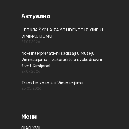
Актуелно
LETNJA ŠKOLA ZA STUDENTE IZ KINE U
VIMINACIJUMU
27.07.2026
Novi interpretativni sadržaji u Muzeju
Viminacijuma – zakoračite u svakodnevni
život Rimljana!
27.07.2026
Transfer znanja u Viminacijumu
25.05.2026
Мени
CIAC XVIII