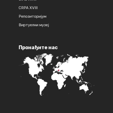
CRPA XVIII
Репозиторијум
Виртуелни музеј
Пронађите нас