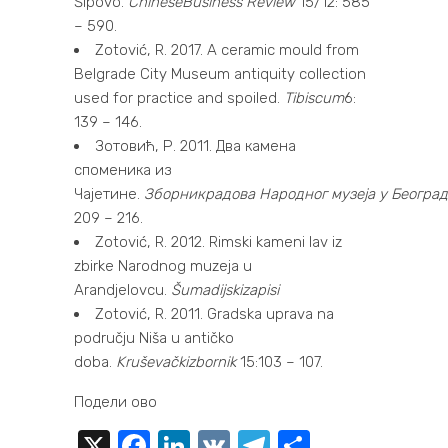
Šipovo.
Chinese
Business
Review
15/12: 585
– 590.
Zotović, R. 2017. A ceramic mould from
Belgrade City Museum antiquity collection
used for practice and spoiled.
Tibiscum
6:
139 – 146.
Зотовић, Р. 2011. Два камена
споменика из
Чајетине.
Зборник
радова
Народног
музеја
у
Београд
209 – 216.
Zotović, R. 2012. Rimski kameni lav iz
zbirke Narodnog muzeja u
Arandjelovcu.
Šumadijski
zapisi
Zotović, R. 2011. Gradska uprava na
području Niša u antičko
doba.
Kruševački
zbornik
15:103 – 107.
Подели ово
X
Facebook
LinkedIn
VK
Telegram
Share