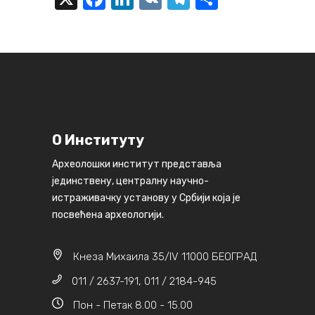
О Институту
Археолошки институт представља
јединствену, централну научно-
истраживачку установу у Србији која је
посвећена археологији.
Кнеза Михаила 35/IV 11000 БЕОГРАД
011 / 2637-191, 011 / 2184-945
Пон - Петак 8.00 - 15.00