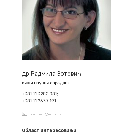
др Радмила Зотовић
виши научни сарадник
+381 11 3282 081;
+381 11 2637 191
rzotovic@eunet.rs
Област интересовања