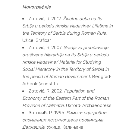
Монографије
Zotović, R. 2012.
Životno doba na tlu
Srbije u periodu rimske vladavine/ Lifetime in
the Territory of Serbia during Roman Rule
,
Užice: Graficar
Zotović, R. 2007.
Gradja za proučavanje
društvene hijerarhije na tlu Srbije u periodu
rimske vladavine/ Material for Studying
Social Hierarchy in the Territory of Serbia in
the period of Roman Government
, Beograd:
Arheološki institut
Zotović, R. 2002.
Population and
Economy of the Eastern Part of the Roman
Province of Dalmatia
, Oxford: Archaeopress
Зотовић, Р. 1995.
Римски надгробни
споменици источног дела провинције
Далмације
, Ужице: Калињача