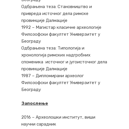
Одбрањена теза: Становништво и
привреда источног дела римске
провинције Далмације
1992 – Магистар класичне археологије
Филозофски факултет Универзитет у
Београду
Одбрањена теза: Типологија и
хронологија римских надгробних
споменика источног и југоисточног дела
провинције Далмације
1987 – Дипломирани археолог
Филозофски факултет Универзитет у
Београду
Запослење
2016 – Археолошки институт, виши
научни сарадник