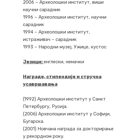
2006 – Археолошки институт, виши
научни сарадник
1996 – Археолошки институт, научни
сарадник
1994 – Археолошки институт,
истраживач – сарадник
1993 – Народни музеј, Ужице, кустос
Језици:
енглески, немачки
Награде, стипендије и стручна
усавршавања
(1992) Археолошки институт у Санкт
Петербургу, Русија.
(2006) Археолошки институт у Софији,
Бугарска.
(2001) Новчана награда за докторирање
у рекордном року.