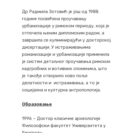
Др Радмила Зотовић је још од 1988.
године посвећена проучавању
урбанизације у римском периоду, која је
отпочела њеним дипломским радом, а
завршила се кулминирајући у докторској
дисертацији. У истраживањима
романизације и урбанизације применила
је систем детаљног проучавања римских
надгробних и вотивних споменика, што
је такође отворило ново поље
делатности и истраживања, а то је
социјална и културна антропологија.
Образовање
1996 – Доктор класичне археологије
Филозофски факултет Универзитета у
Београду