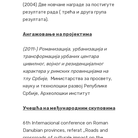
(2004) Две новчане награде за постигуте
резултате рада ( трећа и друга група
резултата).
Ангажовање на пројектима
(2011-) Романизација, урбанизација и
трансформација урбаних центара
цивилног, војног и резиденцијалног
карактера у римских провинцијама на
тлу Србије,
Министарства за просвету,
науку и технолошки развој Републике
Србије, Археолошки институт
Учешћа на међународним скуповима
6th Internacional conference on Roman
Danubian provinces, referat „Roads and
crossroads of culturale impact on the