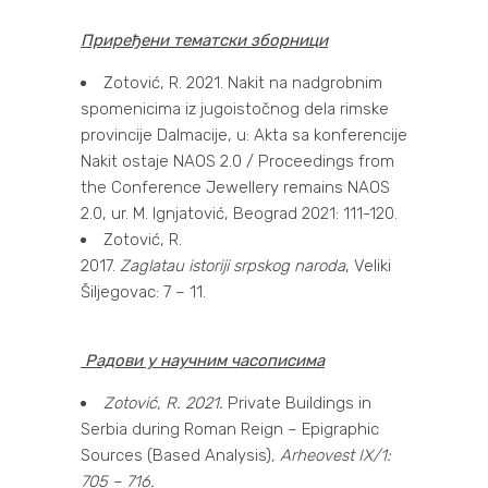
Приређени тематски зборници
Zotović, R. 2021. Nakit na nadgrobnim
spomenicima iz jugoistočnog dela rimske
provincije Dalmacije, u: Akta sa konferencije
Nakit ostaje NAOS 2.0 / Proceedings from
the Conference Jewellery remains NAOS
2.0, ur. M. Ignjatović, Beograd 2021: 111-120.
Zotović, R.
2017.
Zaglata
u
istoriji
srpskog
naroda
, Veliki
Šiljegovac: 7 – 11.
Радови у научним часописима
Zotović, R. 2021.
Private Buildings in
Serbia during Roman Reign – Epigraphic
Sources (Based Analysis)
, Arheovest IX/1:
705 – 716.