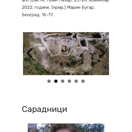
апстракти, Нови Пазар, 25.-26. новембар
2022. године, (прир.) Марин Бугар,
Београд, 16–17.
Previous
Next
Сарадници