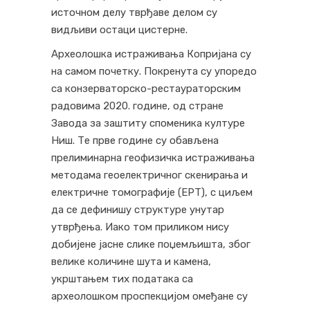
источном делу тврђаве делом су
видљиви остаци цистерне.
Археолошка истраживања Копријана су
на самом почетку. Покренута су упоредо
са конзерваторско-рестаураторским
радовима 2020. године, од стране
Завода за заштиту споменика културе
Ниш. Те прве године су обављена
прелиминарна геофизичка истраживања
методама геоелектричног скенирања и
електричне томографије (ЕРТ), с циљем
да се дефинишу структуре унутар
утврђења. Иако том приликом нису
добијене јасне слике поџемљишта, због
велике количине шута и камена,
укрштањем тих података са
археолошком проспекцијом омеђане су