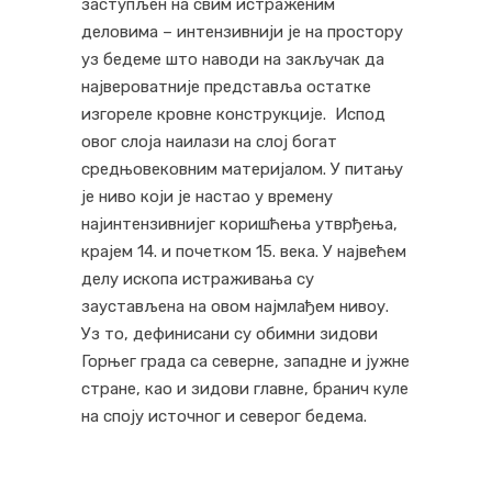
заступљен на свим истраженим
деловима – интензивнији је на простору
уз бедеме што наводи на закључак да
највероватније представља остатке
изгореле кровне конструкције. Испод
овог слоја наилази на слој богат
средњовековним материјалом. У питању
је ниво који је настао у времену
најинтензивнијег коришћења утврђења,
крајем 14. и почетком 15. века. У највећем
делу ископа истраживања су
заустављена на овом најмлађем нивоу.
Уз то, дефинисани су обимни зидови
Горњег града са северне, западне и јужне
стране, као и зидови главне, бранич куле
на споју источног и северог бедема.