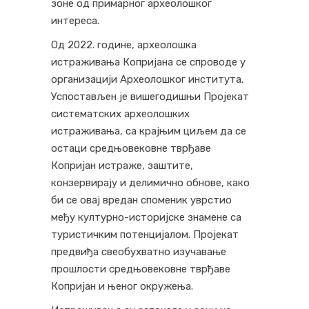
зоне од примарног археолошког
интереса.
Од 2022. године, археолошка
истраживања Копријана се спроводе у
организацији Археолошког института.
Успостављен је вишегодишњи Пројекат
систематских археолошких
истраживања, са крајњим циљем да се
остаци средњовековне тврђаве
Копријан истраже, заштите,
конзервирају и делимично обнове, како
би се овај вредан споменик уврстио
међу културно-историјске знамене са
туристичким потенцијалом. Пројекат
предвиђа свеобухватно изучавање
прошлости средњовековне тврђаве
Копријан и њеног окружења.