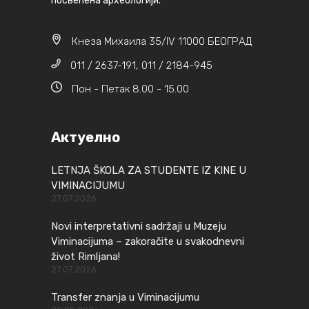
посвећена археологији.
Кнеза Михаила 35/IV 11000 БЕОГРАД
011 / 2637-191, 011 / 2184-945
Пон - Петак 8.00 - 15.00
Актуелно
LETNJA ŠKOLA ZA STUDENTE IZ KINE U
VIMINACIJUMU
27.07.2026
Novi interpretativni sadržaji u Muzeju
Viminacijuma – zakoračite u svakodnevni
život Rimljana!
27.07.2026
Transfer znanja u Viminacijumu