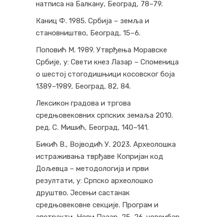
натписа на Балкану, Београд, 78–79.
Каниц Ф. 1985. Србија – земља и
становништво, Београд, 15–6.
Поповић М. 1989. Утврђења Моравске
Србије, у: Свети кнез Лазар – Споменица
о шестој стогодишњици косовског боја
1389–1989, Београд, 82, 84.
Лексикон градова и тргова
средњовековних српских земаља 2010.
ред. С. Мишић, Београд, 140–141.
Бикић В., Војводић У. 2023. Археолошка
истраживања тврђаве Копријан код
Дољевца – методологија и први
резултати, у: Српско археолошко
друштво. Јесењи састанак
средњовековне секције. Програм и