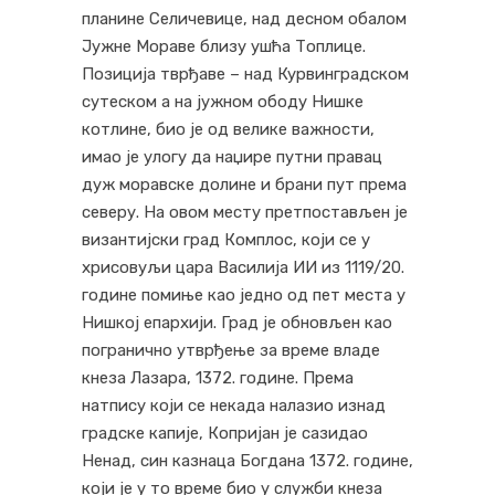
планине Селичевице, над десном обалом
Јужне Мораве близу ушћа Топлице.
Позиција тврђаве – над Курвинградском
сутеском а на јужном ободу Нишке
котлине, био је од велике важности,
имао је улогу да наџире путни правац
дуж моравске долине и брани пут према
северу. На овом месту претпостављен је
византијски град Комплос, који се у
хрисовуљи цара Василија ИИ из 1119/20.
године помиње као једно од пет места у
Нишкој епархији. Град је обновљен као
погранично утврђење за време владе
кнеза Лазара, 1372. године. Према
натпису који се некада налазио изнад
градске капије, Копријан је сазидао
Ненад, син казнаца Богдана 1372. године,
који је у то време био у служби кнеза