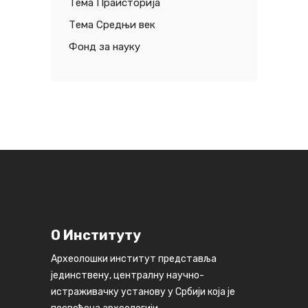
Тема Праисторија
Тема Средњи век
Фонд за науку
О Институту
Археолошки институт представља
јединствену, централну научно-
истраживачку установу у Србији која је