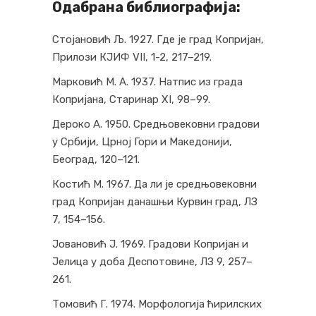
Одабрана библиографија:
Стојановић Љ. 1927. Где је град Копријан,
Прилози КЈИФ VII, 1-2, 217–219.
Марковић М. А. 1937. Натпис из града
Копријана, Старинар XI, 98–99.
Дероко А. 1950. Средњовековни градови
у Србији, Црној Гори и Македонији,
Београд, 120–121.
Костић М. 1967. Да ли је средњовековни
град Копријан данашњи Курвин град, ЛЗ
7, 154–156.
Јовановић Ј. 1969. Градови Копријан и
Јелица у доба Деспотовине, ЛЗ 9, 257–
261.
Томовић Г. 1974. Морфологија ћирилских