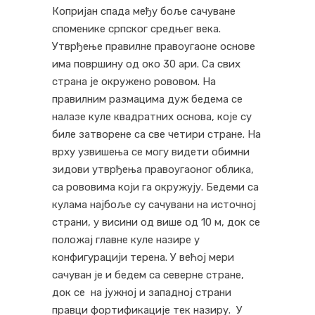
Копријан спада међу боље сачуване
споменике српског средњег века.
Утврђење правилне правоугаоне основе
има површину од око 30 ари. Са свих
страна је окружено рововом. На
правилним размацима дуж бедема се
налазе куле квадратних основа, које су
биле затворене са све четири стране. На
врху узвишења се могу видети обимни
зидови утврђења правоугаоног облика,
са рововима који га окружују. Бедеми са
кулама најбоље су сачувани на источној
страни, у висини од више од 10 м, док се
положај главне куле назире у
конфигурацији терена. У већој мери
сачуван је и бедем са северне стране,
док се на јужној и западној страни
правци фортификације тек назиру. У