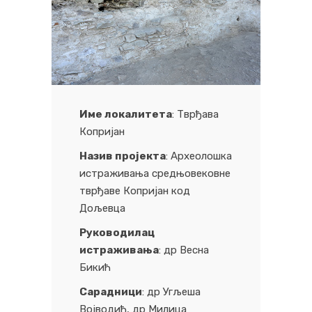
И
ме локалитета
: Тврђава
Копријан
Назив пројекта
: Археолошка
истраживања средњовековне
тврђаве Копријан код
Дољевца
Руководилац
истраживања
: др Весна
Бикић
Сарадници
: др Угљеша
Војводић, др Милица