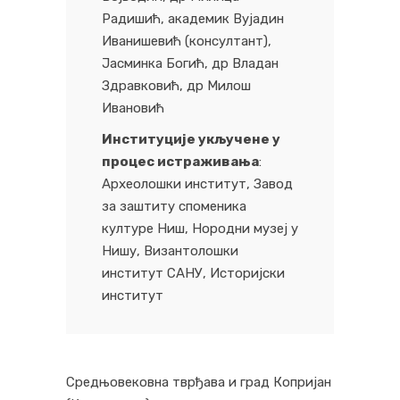
Радишић, академик Вујадин
Иванишевић (консултант),
Јасминка Богић, др Владан
Здравковић, др Милош
Ивановић
Институције укључене у
процес истраживања
:
Археолошки институт, Завод
за заштиту споменика
културе Ниш, Нородни музеј у
Нишу, Византолошки
институт САНУ, Историјски
институт
Средњовековна тврђава и град Копријан