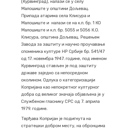
(Курвинград), налази се у селу
Малошиште у општини Дољевац.
Припада атарима села Клисура и
Малошиште и налази се на к.п. бр. 1 КО
Малошиште и к.п. бр. 5055 и 5056 К.О.
Клисура, општина Дољевац. Решењем
Завода за заштиту и научно проучавање
споменика културе НР Србије бр. 541/47
од 17. новембра 1947. године, под именом
Курвинград стављен је под заштиту
државе заједно са непосредном
околином. Одлука о категоризацији
Копријана као непокретног културног
добра од великог значаја објављена је у
Службеном гласнику СРС од 7. априла
1979. године.
Тврђава Копријан је подигнута на
стратешки добром месту, на обронцима