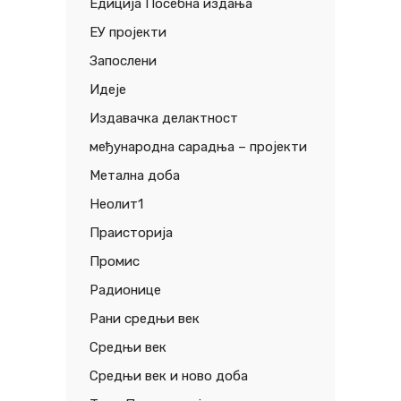
Едиција Посебна издања
ЕУ пројекти
Запослени
Идеје
Издавачка делактност
међународна сарадња – пројекти
Метална доба
Неолит1
Праисторија
Промис
Радионице
Рани средњи век
Средњи век
Средњи век и ново доба