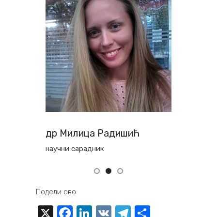
др Милица Радишић
др 
научни сарадник
науч
Подели ово
X
Facebook
LinkedIn
VK
Telegram
Share