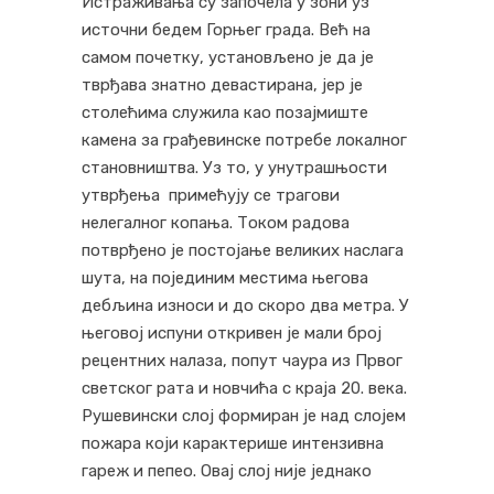
Истраживања су започела у зони уз
источни бедем Горњег града. Већ на
самом почетку, установљено је да је
тврђава знатно девастирана, јер је
столећима служила као позајмиште
камена за грађевинске потребе локалног
становништва. Уз то, у унутрашњости
утврђења примећују се трагови
нелегалног копања. Током радова
потврђено је постојање великих наслага
шута, на појединим местима његова
дебљина износи и до скоро два метра. У
његовој испуни откривен је мали број
рецентних налаза, попут чаура из Првог
светског рата и новчића с краја 20. века.
Рушевински слој формиран је над слојем
пожара који карактерише интензивна
гареж и пепео. Овај слој није једнако