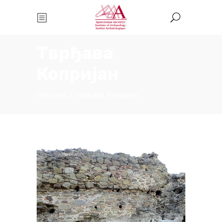
Тврђава
Копријан
Почетна
/
Тврђава Копријан