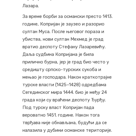
Лазара.
За време борби за османски престо 1413.
године, Копријан је заузео и разорио
султан Муса. После његовог пораза и
убиства, нови султан Мехмед је град
вратио деспоту Стефану Лазаревићу.
Даља судбина Копријана је била
прилично бурна, јер је град био често у
средишту српско-турских сукоба и
мењао је господара. Након краткотрајне
турске власти (1425–1428) одредбама
Сегединског мира 1444. био је међу 24
града који су враћени деспоту Ђурђу.
Под турску власт Копријан пада
вероватно 1451. године. Након тога
тврђава није обнављана, будући да се
налазила у дубини османске територије.