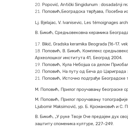
Popović, Antički Singidunum : dosadašnji rez
Поповић,Београдска тврђава, Посебна из
Lj. Bjelajac, V. Ivanisevic, Les témoignages ar
В. Бикић, Средњовековна керамика Београда,
Bikić, Gradska keramika Beograda (16-17. vek
Поповић, В. Бикић, Комплекс средњовек
Археолошког института 41, Београд 2004.
Поповић, Кула Небојша ca делом Приобалн
Поповић, На путу од Беча до Цариграда :
Поповић, Источно подграђе Београдске тв
М. Поповић, Прилог проучавању београске ср
М. Поповић, Прилог проучавању топографије 
Ljubomir Maksimović, ур. Б. Крсмановић и С.
В. Бикић, „У руке Твоје Оче предајем дух св
заштиту споменика културе, 227–249.