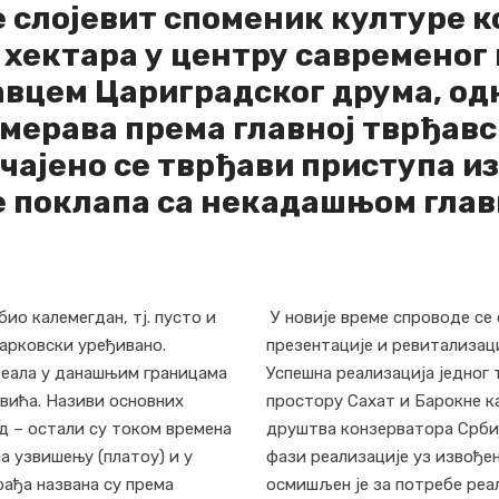
 слојевит споменик културе ко
 хектара у центру савременог 
авцем Цариградског друма, о
смерава према главној тврђавс
ичајено се тврђави приступа и
се поклапа са некадашњом гла
био калемегдан, тј. пусто и
У новије време спроводе се
парковски уређивано.
презентације и ревитализац
реала у данашњим границама
Успешна реализација једног 
евића. Називи основних
простору Сахат и Барокне к
д – остали су током времена
друштва конзерватора Србије
а узвишењу (платоу) и у
фази реализације уз извођ
рађа названа су према
осмишљен је за потребе реа