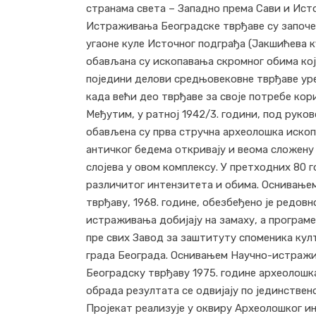
странама света – Западно према Сави и Ист
Истраживања Београдске тврђаве су започе
угаоне куле Источног подграђа (Јакшићева к
обављана су ископавања скромног обима кој
поједини делови средњовековне тврђаве ур
када већи део тврђаве за своје потребе кор
Међутим, у ратној 1942/3. години, под руко
обављена су прва стручна археолошка ископ
античког бедема откривају и веома сложену
слојева у овом комплексу. У претходних 80
различитог интензитета и обима. Оснивање
тврђаву, 1968. године, обезбеђено је редов
истраживања добијају на замаху, а програме
пре свих Завод за заштитуту споменика кул
града Београда. Оснивањем Научно-истражи
Београдску тврђаву 1975. године археолошк
обрада резултата се одвијају по јединствен
Пројекат реализује у оквиру Археолошког и