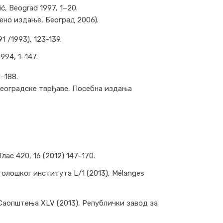
vić, Beograd 1997, 1−20.
ено издање, Београд 2006).
91 /1993), 123-139.
94, 1–147.
1–188.
Београдске тврђаве, Посебна издања
с 420, 16 (2012) 147–170.
толошког института L/1 (2013), Mélanges
, Саопштења XLV (2013), Републички завод за