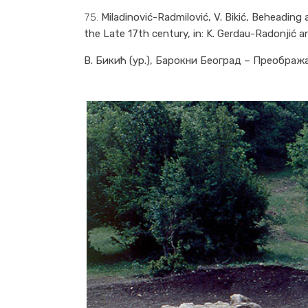
Miladinović-Radmilović, V. Bikić, Beheadin
the Late 17th century, in: K. Gerdau-Radonjić 
В. Бикић (ур.), Барокни Београд – Преображај