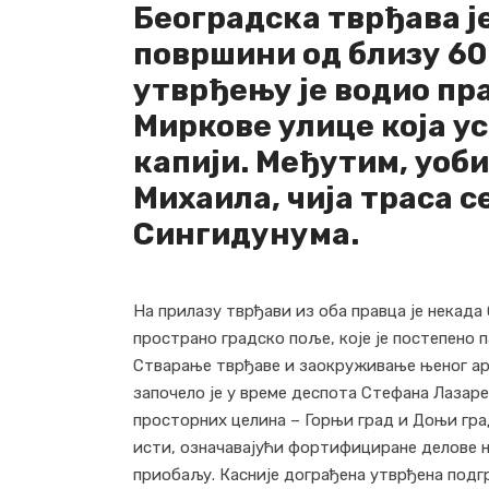
Београдска тврђава је
површини од близу 60
утврђењу је водио пр
Миркове улице која у
капији. Међутим, уоб
Михаила, чија траса 
Сингидунума.
На прилазу тврђави из оба правца је некада 
пространо градско поље, које је постепено 
Стварање тврђаве и заокруживање њеног а
започело је у време деспота Стефана Лазар
просторних целина – Горњи град и Доњи гра
исти, означавајући фортифициране делове н
приобаљу. Касније дограђена утврђена подг