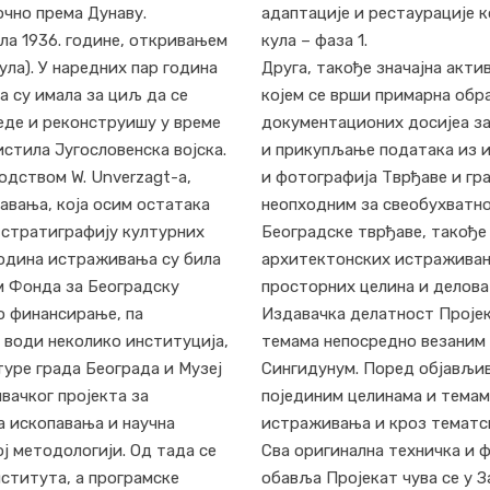
очно према Дунаву.
адаптације и рестаурације 
ла 1936. године, откривањем
кула – фаза 1.
ула). У наредних пар година
Друга, такође значајна акт
а су имала за циљ да се
којем се врши примарна обр
еде и реконструишу у време
документационих досијеа за
истила Југословенска војска.
и прикупљање података из и
водством W. Unverzagt-a,
и фотографија Тврђаве и гра
авања, која осим остатака
неопходним за свеобухватно
 стратиграфију културних
Београдске тврђаве, такође
 година истраживања су била
архитектонских истраживања
м Фонда за Београдску
просторних целина и делова
но финансирање, па
Издавачка делатност Пројек
 води неколико институција,
темама непосредно везаним 
туре града Београда и Музеј
Сингидунум. Поред објављив
вачког пројекта за
појединим целинама и темам
а ископавања и научна
истраживања и кроз тематс
ој методологији. Од тада се
Сва оригинална техничка и 
нститута, а програмске
обавља Пројекат чува се у 