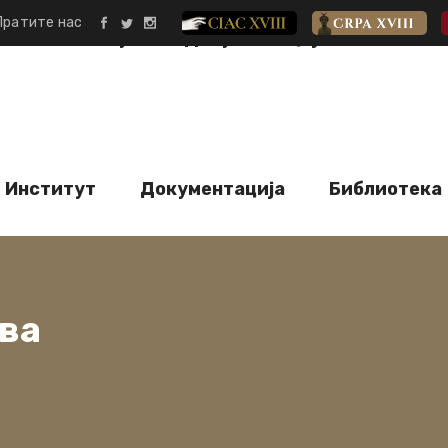
Пратите нас
CIAC XVIII
CRPA XVIII
и
Институт
Документација
Библио
Институт
Документација
Библиотека
ава