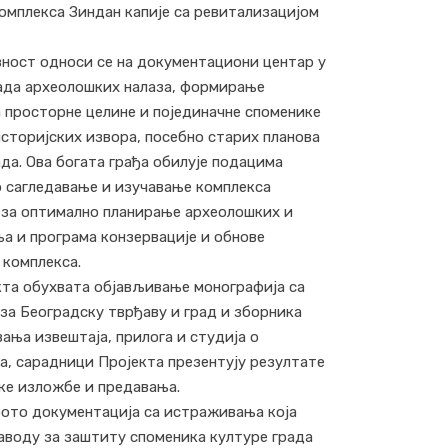
комплекса Зиндан капије са ревитализацијом
ивност односи се на документациони центар у
ада археолошких налаза, формирање
 просторне целине и појединачне споменике
сторијских извора, посебно старих планова
да. Ова богата грађа обилује подацима
 сагледавање и изучавање комплекса
 за оптимално планирање археолошких и
 и програма конзервације и обнове
 комплекса.
та обухвата објављивање монографија са
за Београдску тврђаву и град и зборника
ања извештаја, прилога и студија о
а, сарадници Пројекта презентују резултате
ке изложбе и предавања.
фото документација са истраживања која
Заводу за заштиту споменика културе града