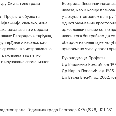
туру Скупштине града
Београда. Дневници ископав
налаза, као и копије планов
ст Пројекта обухвата
у документационом центру П
ајважнију, свакако, чине
од истраживаних просторних
шка ископавања и обрада
археолошки налази се, по пр
 плана: Београдска тврђава,
након тога би требало да се
ју тврђаве и насеља, као
обзиром на смештајне могућ
ска археолошка истраживања
привремено чува у простори
страживања заштитног
Руководиоци Пројекта
о и изучавање споменичког
Др Владимир Кондић, од 1975
Др Марко Поповић, од 1985. 
Др Весна Бикић, од 2002. го
дског града, Годишњак града Београда XXV (1978), 121–131.