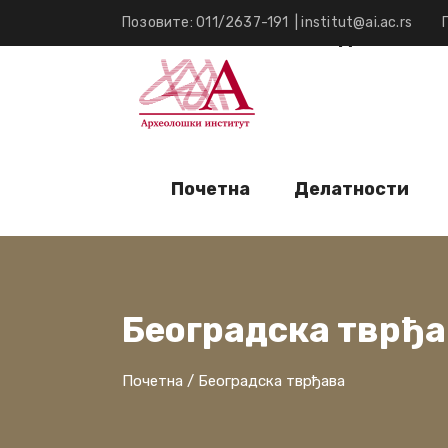
Позовите: 011/2637-191
|
institut@ai.ac.rs
Почетна
Делатност
Почетна
Делатности
Београдска тврђ
Почетна
/
Београдска тврђава