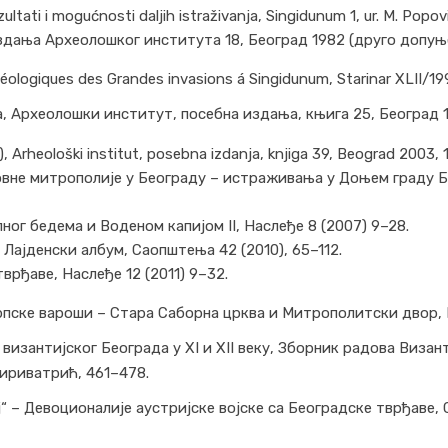
ultati i mogućnosti daljih istraživanja, Singidunum 1, ur. M. Popo
дања Археолошког института 18, Београд 1982 (друго допуњ
chéologiques des Grandes invasions á Singidunum, Starinar XLII/19
 Археолошки институт, посебна издања, књига 25, Београд 19
), Arheološki institut, posebna izdanja, knjiga 39, Beograd 2003, 
овне митрополије у Београду – истраживања у Доњем граду 
ог бедема и Воденом капијом II, Наслеђе 8 (2007) 9–28.
 Лајденски албум, Саопштења 42 (2010), 65–112.
рђаве, Наслеђе 12 (2011) 9–32.
пске вароши – Стара Саборна црква и Митрополитски двор, Гла
византијског Београда у XI и XII веку, Зборник радова Визан
 Пириватрић, 461–478.
ој“ – Девоционалије аустријске војске са Београдске тврђаве