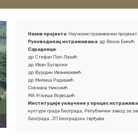
Назив пројекта
: Научноистраживачки пројекат
Руководилац истраживања
: др Весна Бикић
Сарадници
:
др Стефан Поп-Лазић
др Иван Бугарски
др Вујадин Иванишевић
др Милица Радишић
Снежана Николић
МА Угљеша Војводић
Институције укључене у процес истражив
културе града Београда, Републички завод за за
Београда, ЈП Београдска тврђава