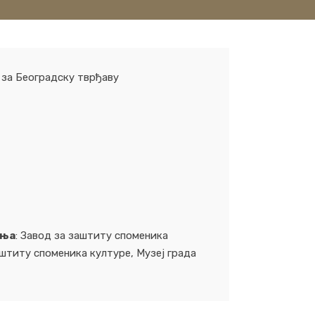
 за Београдску тврђаву
ања
: Завод за заштиту споменика
штиту споменика културе, Музеј града