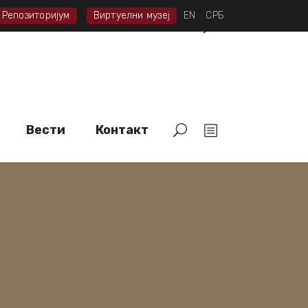
Репозиторијум
Виртуелни музеј
EN
СРБ
тека
Вести
Контакт
Вести
Контакт