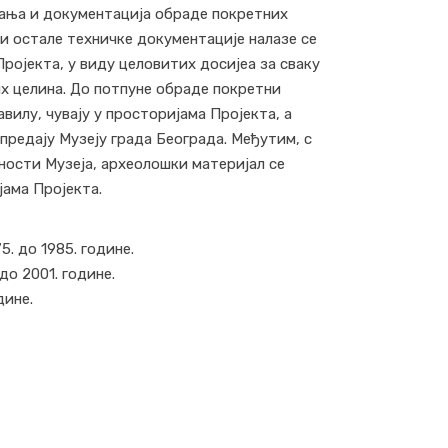
ања и документација обраде покретних
а и остале техничке документације налазе се
ројекта, у виду целовитих досијеа за сваку
 целина. До потпуне обраде покретни
авилу, чувају у просторијама Пројекта, а
 предају Музеју града Београда. Међутим, с
ности Музеја, археолошки материјал се
јама Пројекта.
. до 1985. године.
до 2001. године.
дине.