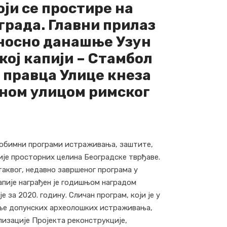
ји се простире на
града. Главни прилаз
дносно данашње Узун
кој капији – Стамбол
з правца Улице кнеза
вном улицом римског
 обимни програми истраживања, заштите,
ије просторних целина Београдске тврђаве.
таквог, недавно завршеног програма у
апије награђен је годишњом наградом
 за 2020. годину. Сличан програм, који је у
ење допунских археолошких истраживања,
лизације Пројекта реконструкције,