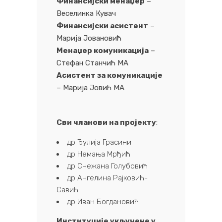
Финансијски менаџер
–
Веселинка Кувач
Финансијски асистент
–
Марија Јовановић
Менаџер комуникација
–
Стефан Станчић МА
Асистент за комуникације
– Марија Јовић МА
Сви чланови на пројекту
:
др Ђулија Грасини
др Немања Мрђић
др Снежана Голубовић
др Ангелина Рајковић-
Савић
др Иван Богдановић
Институције укључене у