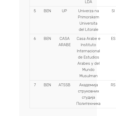
LDA
5
BEN
UP
Univerza na
SI
Primorskem
Universita
del Litorale
6
BEN
CASA
Casa Arabe e
ES
ARABE
Instituto
Internacional
de Estudios
Arabes y del
Mundo
Musulman
7
BEN
ATSSB
Академија
RS
струковних
студија
Политехника