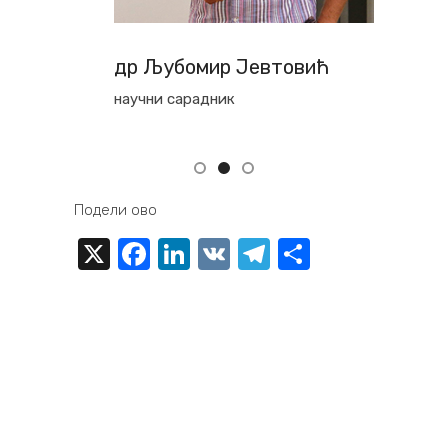
др Љубомир Јевтовић
MA
научни сарадник
истр
Подели ово
X
Facebook
LinkedIn
VK
Telegram
Share