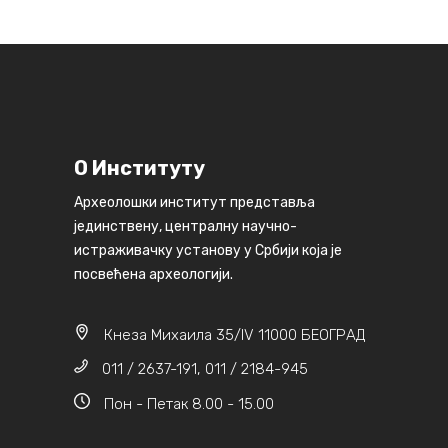
О Институту
Археолошки институт представља
јединствену, централну научно-
истраживачку установу у Србији која је
посвећена археологији.
Кнеза Михаила 35/IV 11000 БЕОГРАД
011 / 2637-191, 011 / 2184-945
Пон - Петак 8.00 - 15.00