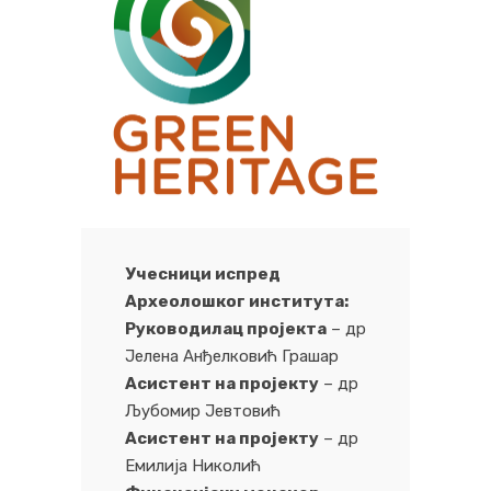
Учесници испред
Археолошког института:
Руководилац пројекта
– др
Јелена Анђелковић Грашар
Асистент на пројекту
– др
Љубомир Јевтовић
Асистент на пројекту
– др
Емилија Николић