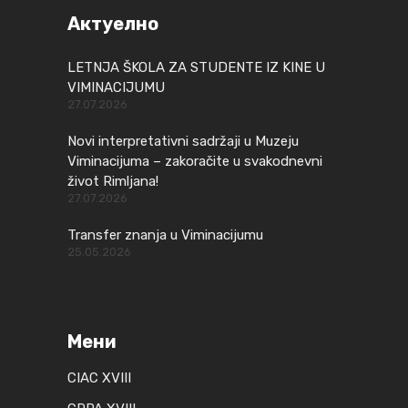
Актуелно
LETNJA ŠKOLA ZA STUDENTE IZ KINE U
VIMINACIJUMU
27.07.2026
Novi interpretativni sadržaji u Muzeju
Viminacijuma – zakoračite u svakodnevni
život Rimljana!
27.07.2026
Transfer znanja u Viminacijumu
25.05.2026
Мени
CIAC XVIII