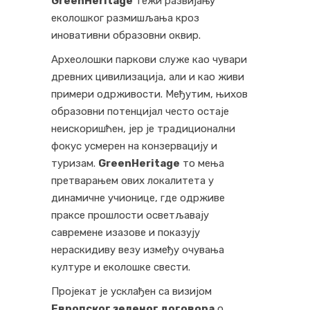
GreenHeritage
тежи развијању
еколошког размишљања кроз
иновативни образовни оквир.
Археолошки паркови служе као чувари
древних цивилизација, али и као живи
примери одрживости. Међутим, њихов
образовни потенцијал често остаје
неискоришћен, јер је традиционални
фокус усмерен на конзервацију и
туризам.
GreenHeritage
то мења
претварањем ових локалитета у
динамичне учионице, где одрживе
праксе прошлости осветљавају
савремене изазове и показују
нераскидиву везу између очувања
културе и еколошке свести.
Пројекат је усклађен са визијом
Европског зеленог договора
о