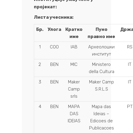
пројекат:
Листа учесника:
Бр.
Улога
Кратко
Пуно
Држа
име
правно име
1
COO
IAB
Археолошки
RS
институт
2
BEN
MIC
Ministero
IT
della Cultura
3
BEN
Maker
Maker Camp
IT
Camp
S.R.L.S
srls
4
BEN
MAPA
Mapa das
PT
DAS
Ideias –
IDEIAS
Edicoes de
Publicacoes