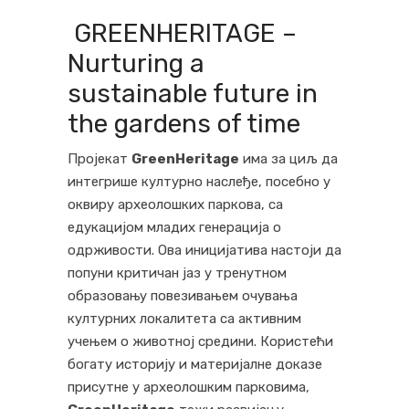
GREENHERITAGE –
Nurturing a
sustainable future in
the gardens of time
Пројекат
GreenHeritage
има за циљ да
интегрише културно наслеђе, посебно у
оквиру археолошких паркова, са
едукацијом младих генерација о
одрживости. Ова иницијатива настоји да
попуни критичан јаз у тренутном
образовању повезивањем очувања
културних локалитета са активним
учењем о животној средини. Користећи
богату историју и материјалне доказе
присутне у археолошким парковима,