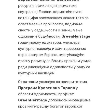
ресурсно ефикасној и климатски
неутралној Европи, користећи пуни
потенцијал археолошких локалитета за
осветљавање прошлости, подизање
свести у садашњости и замишљање
одрживије будућности.
GreenHeritage
гради мрежу едукатора, менаџера
културног наслеђа и заинтересованих
страна широм Европе, омогућавајући
сталну размену најбољих пракси и увида
ради унапређења одрживости у раду са
културним наслеђем.
Стратешки усклађен са приоритетима
Програма Креативна Европа
у
области одрживости, пројекат
GreenHeritage
доприноси иновацијама
кроз интеграцију богатог европског