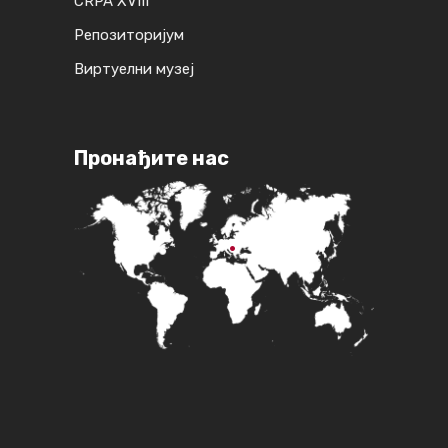
CRPA XVIII
Репозиторијум
Виртуелни музеј
Пронађите нас