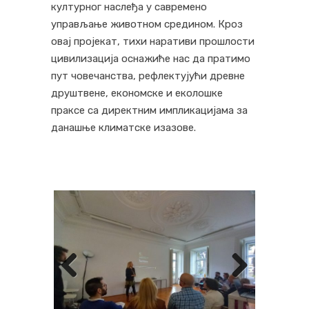
културног наслеђа у савремено
управљање животном средином. Кроз
овај пројекат, тихи наративи прошлости
цивилизација оснажиће нас да пратимо
пут човечанства, рефлектујући древне
друштвене, економске и еколошке
праксе са директним импликацијама за
данашње климатске изазове.
Previous
Next