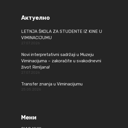
Актуелно
LETNJA ŠKOLA ZA STUDENTE IZ KINE U
VIMINACIJUMU
27.07.2026
Novi interpretativni sadržaji u Muzeju
Viminacijuma – zakoračite u svakodnevni
život Rimljana!
27.07.2026
Transfer znanja u Viminacijumu
25.05.2026
Мени