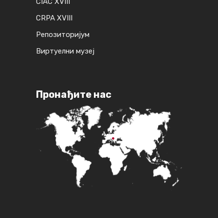
CIAC XVIII
CRPA XVIII
Репозиторијум
Виртуелни музеј
Пронађите нас