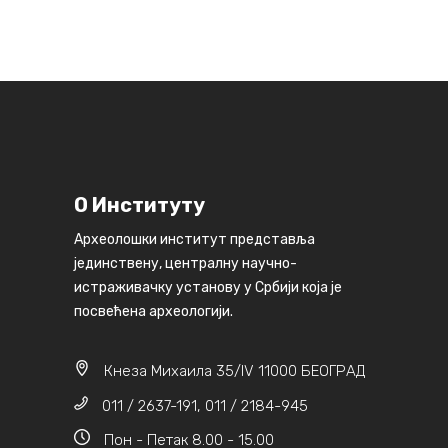
О Институту
Археолошки институт представља
јединствену, централну научно-
истраживачку установу у Србији која је
посвећена археологији.
Кнеза Михаила 35/IV 11000 БЕОГРАД
011 / 2637-191, 011 / 2184-945
Пон - Петак 8.00 - 15.00