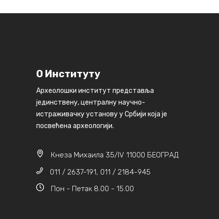
О Институту
Археолошки институт представља
јединствену, централну научно-
истраживачку установу у Србији која је
посвећена археологији.
Кнеза Михаила 35/IV 11000 БЕОГРАД
011 / 2637-191, 011 / 2184-945
Пон - Петак 8.00 - 15.00