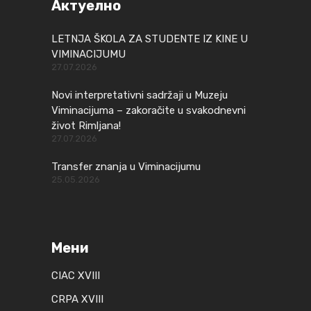
Актуелно
LETNJA ŠKOLA ZA STUDENTE IZ KINE U
VIMINACIJUMU
27.07.2026
Novi interpretativni sadržaji u Muzeju
Viminacijuma – zakoračite u svakodnevni
život Rimljana!
27.07.2026
Transfer znanja u Viminacijumu
25.05.2026
Мени
CIAC XVIII
CRPA XVIII