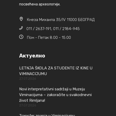
посвећена археологији.
Кнеза Михаила 35/IV 11000 БЕОГРАД
011 / 2637-191, 011 / 2184-945
Пон - Петак 8.00 - 15.00
Актуелно
LETNJA ŠKOLA ZA STUDENTE IZ KINE U
VIMINACIJUMU
27.07.2026
Novi interpretativni sadržaji u Muzeju
Viminacijuma – zakoračite u svakodnevni
život Rimljana!
27.07.2026
Transfer znanja u Viminacijumu