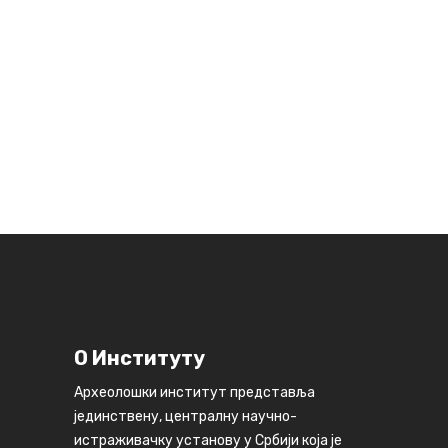
О Институту
Археолошки институт представља
јединствену, централну научно-
истраживачку установу у Србији која је