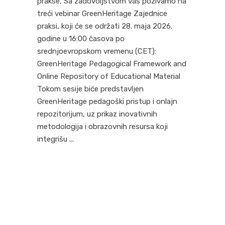
prakse, Sa zadovoljstvom vas pozivamo na
treći vebinar GreenHeritage Zajednice
praksi, koji će se održati 28. maja 2026.
godine u 16:00 časova po
srednjoevropskom vremenu (CET):
GreenHeritage Pedagogical Framework and
Online Repository of Educational Material
Tokom sesije biće predstavljen
GreenHeritage pedagoški pristup i onlajn
repozitorijum, uz prikaz inovativnih
metodologija i obrazovnih resursa koji
integrišu