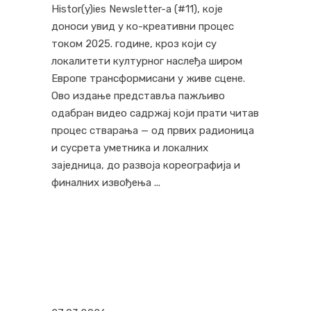
Histor(y)ies Newsletter-а (#11), које
доноси увид у ко-креативни процес
током 2025. године, кроз који су
локалитети културног наслеђа широм
Европе трансформисани у живе сцене.
Ово издање представља пажљиво
одабран видео садржај који прати читав
процес стварања — од првих радионица
и сусрета уметника и локалних
заједница, до развоја кореографија и
финалних извођења