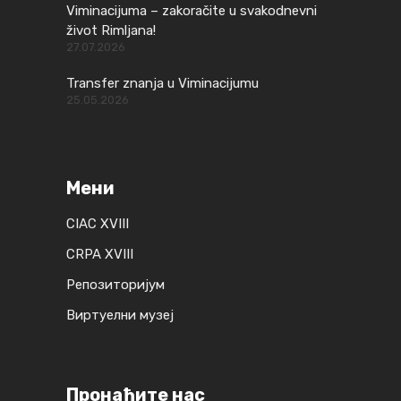
Viminacijuma – zakoračite u svakodnevni
život Rimljana!
27.07.2026
Transfer znanja u Viminacijumu
25.05.2026
Мени
CIAC XVIII
CRPA XVIII
Репозиторијум
Виртуелни музеј
Пронађите нас