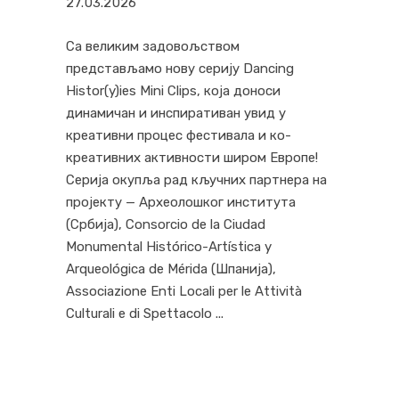
27.03.2026
Са великим задовољством
представљамо нову серију Dancing
Histor(y)ies Mini Clips, која доноси
динамичан и инспиративан увид у
креативни процес фестивала и ко-
креативних активности широм Европе!
Серија окупља рад кључних партнера на
пројекту — Археолошког института
(Србија), Consorcio de la Ciudad
Monumental Histórico-Artística y
Arqueológica de Mérida (Шпанија),
Associazione Enti Locali per le Attività
Culturali e di Spettacolo