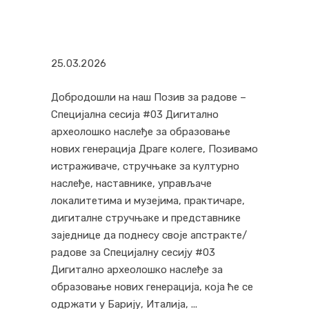
25.03.2026
Добродошли на наш Позив за радове –
Специјална сесија #03 Дигитално
археолошко наслеђе за образовање
нових генерација Драге колеге, Позивамо
истраживаче, стручњаке за културно
наслеђе, наставнике, управљаче
локалитетима и музејима, практичаре,
дигиталне стручњаке и представнике
заједнице да поднесу своје апстракте/
радове за Специјалну сесију #03
Дигитално археолошко наслеђе за
образовање нових генерација, која ће се
одржати у Барију, Италија,