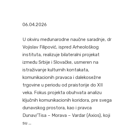
06.04.2026
U okviru međunarodne naučne saradnje, dr
Vojislav Filipović, ispred Arheološkog
instituta, realizuje bilateralni projekat
između Srbije i Slovačke, usmeren na
istraživanje kulturnih kontakata,
komunikacionih pravaca i dalekosežne
trgovine u periodu od praistorije do XII
veka. Fokus projekta obuhvata analizu
ključnih komunikacionih koridora, pre svega
dunavskog prostora, kao i pravca
Dunav/Tisa – Morava – Vardar (Axios), koji
su