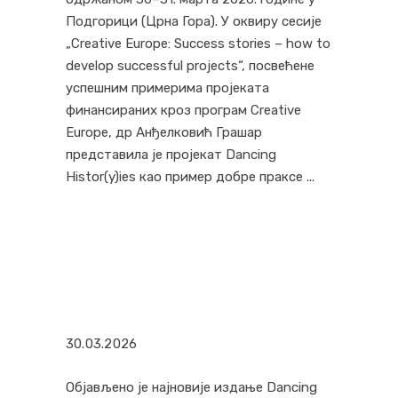
Подгорици (Црна Гора). У оквиру сесије
„Creative Europe: Success stories – how to
develop successful projects“, посвећене
успешним примерима пројеката
финансираних кроз програм Creative
Europe, др Анђелковић Грашар
представила је пројекат Dancing
Histor(y)ies као пример добре праксе
30.03.2026
Објављено је најновије издање Dancing