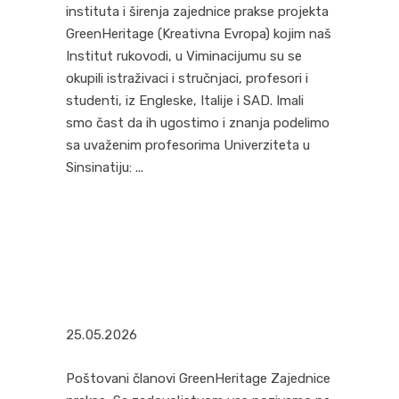
instituta i širenja zajednice prakse projekta
GreenHeritage (Kreativna Evropa) kojim naš
Institut rukovodi, u Viminacijumu su se
okupili istraživaci i stručnjaci, profesori i
studenti, iz Engleske, Italije i SAD. Imali
smo čast da ih ugostimo i znanja podelimo
sa uvaženim profesorima Univerziteta u
Sinsinatiju:
25.05.2026
Poštovani članovi GreenHeritage Zajednice