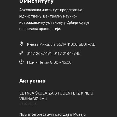
О Институту
Археолошки институт представља
јединствену, централну научно-
истраживачку установу у Србији која је
посвећена археологији.
Кнеза Михаила 35/IV 11000 БЕОГРАД
011 / 2637-191, 011 / 2184-945
Пон - Петак 8.00 - 15.00
Актуелно
LETNJA ŠKOLA ZA STUDENTE IZ KINE U
VIMINACIJUMU
27.07.2026
Novi interpretativni sadržaji u Muzeju