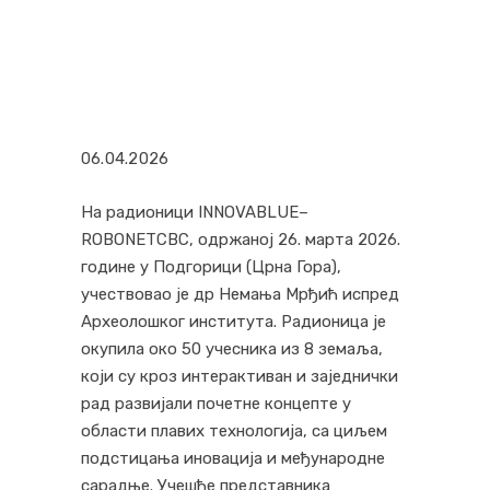
06.04.2026
На радионици INNOVABLUE–
ROBONETCBC, одржаној 26. марта 2026.
године у Подгорици (Црна Гора),
учествовао је др Немања Мрђић испред
Археолошког института. Радионица је
окупила око 50 учесника из 8 земаља,
који су кроз интерактиван и заједнички
рад развијали почетне концепте у
области плавих технологија, са циљем
подстицања иновација и међународне
сарадње. Учешће представника