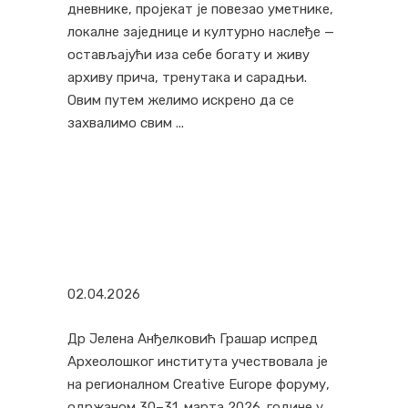
дневнике, пројекат је повезао уметнике,
локалне заједнице и културно наслеђе —
остављајући иза себе богату и живу
архиву прича, тренутака и сарадњи.
Овим путем желимо искрено да се
захвалимо свим
02.04.2026
Др Јелена Анђелковић Грашар испред
Археолошког института учествовала је
на регионалном Creative Europe форуму,
одржаном 30–31. марта 2026. године у